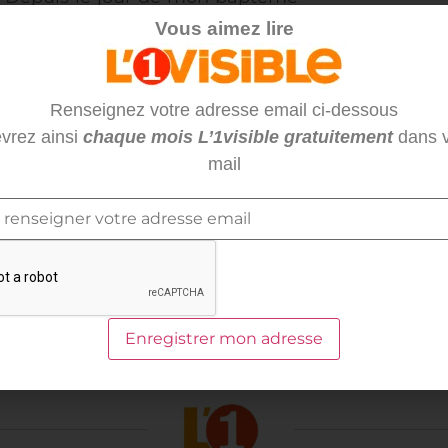
vie. » Parfois, ce n’est pas facile.
Vous aimez lire
 sait tout de ma vie. C’est lui qui
ie pour être chrétienne afin que je
le aux autres! « Car Dieu a tant
Renseignez votre adresse email ci-dessous
in que quiconque croit en lui ne
vrez ainsi
chaque mois L’1visible gratuitement
dans v
(Saint Jean). Mes amis bouddhistes
mail
es toujours souriante, comment
se, car je sais que Dieu m’aime. Et
 heureux ! »