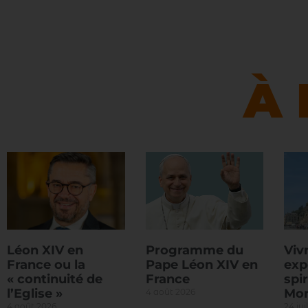
À 
Léon XIV en
Programme du
Viv
France ou la
Pape Léon XIV en
exp
« continuité de
France
spir
l’Eglise »
Mon
4 août 2026
4 août 2026
24 jui