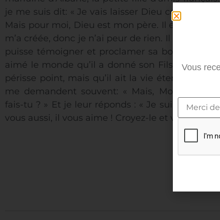
je me suis dit: « Je vais laisser Dieu conduire ma 
Mais pour moi, Dieu est mon père. Il est celui qui
m’a créée, donc je n’ai peur de rien. Il m’a chois
puisse témoigner et proclamer sa bonne nouvel
aimé le monde qu’il a donné son Fils unique, af
Vous rece
périsse point, mais qu’il ait la vie éternelle » 
me demandent souvent: « Mais, Monthita, tu 
fais-tu ? » Et je leur réponds : « Je suis heureu
vous aussi, il vous aime ! Croyez-le et vous serez