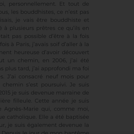
i, personnellement. Et tout de
nous, les bouddhistes, ce n’est pas
isais, je vais être bouddhiste et
à plusieurs prêtres ce qu’ils en
ait pas possible d’être à la fois
is à Paris, j’avais soif d’aller à la
llement heureuse d’avoir découvert
t un chemin, en 2006, j’ai été
s plus tard, j’ai approfondi ma foi
s. J’ai consacré neuf mois pour
 chemin s’est poursuivi. Je suis
015 je suis devenue marraine de
re filleule. Cette année je suis
 Agnès-Marie qui, comme moi,
e catholique. Elle a été baptisée
r, je suis également devenue la
is. Depuis le jour de mon baptême