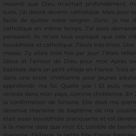
ressenti que Dieu m’aimait profondément, mo
suite, j’ai désiré devenir catholique. Mais pour 
facile de quitter notre religion. Donc, je me d
catholique en même temps. J’ai alors demandé 
pensaient. Ils m’ont tous expliqué que cela n’ét
bouddhiste et catholique. J’étais très triste. Une fo
messe. J’y allais trois fois par jour! J’étais te
Jésus et l’amour de Dieu pour moi! Après tou
baptisée dans un petit village en France. Trois an
dans une école chrétienne pour jeunes adulte
approfondir ma foi. Quelle joie ! Et puis, mon
rentrée dans mon pays, comme chrétienne. En 2
la confirmation de Simone. Elle était ma premiè
devenue marraine de baptême de ma cousine
était aussi bouddhiste pratiquante et est devenu
à la même date que moi! Et, comble de bonheu
marraine d’Albane, la petite fille d’amis frança