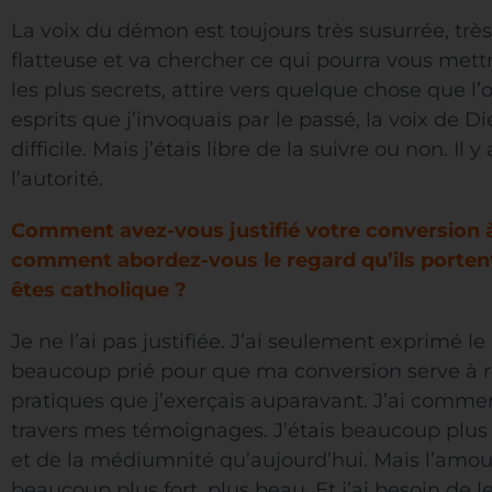
La voix du démon est toujours très susurrée, très 
flatteuse et va chercher ce qui pourra vous mettre
les plus secrets, attire vers quelque chose que l
esprits que j’invoquais par le passé, la voix de Di
difficile. Mais j’étais libre de la suivre ou non. I
l’autorité.
Comment avez-vous justifié votre conversion à 
comment abordez-vous le regard qu’ils porten
êtes catholique ?
Je ne l’ai pas justifiée. J’ai seulement exprimé le
beaucoup prié pour que ma conversion serve à rét
pratiques que j’exerçais auparavant. J’ai commen
travers mes témoignages. J’étais beaucoup plus 
et de la médiumnité qu’aujourd’hui. Mais l’amour 
beaucoup plus fort, plus beau. Et j’ai besoin de l