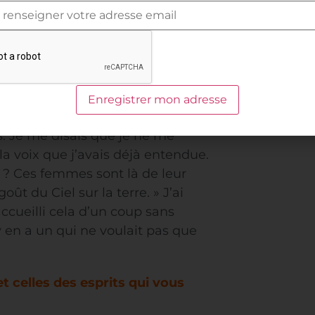
ié Dieu de me dire la vérité. Une
ue, mon fils bien aimé, il n’y en
che que c’est ton Seigneur et ton
rité – la voix et la réponse que je
 ne me forçait pas à me convertir.
s j’ai décidé d’aller faire une
holique. Les protestants
. Je me disais que je ne me
 la voix que j’avais déjà entendue.
e ? Ces femmes sont là de leur
ût du Ciel sur la terre. » J’ai
 accueilli cela d’un coup sans
 y en a un qui ne voulait pas que
et celles des esprits qui vous