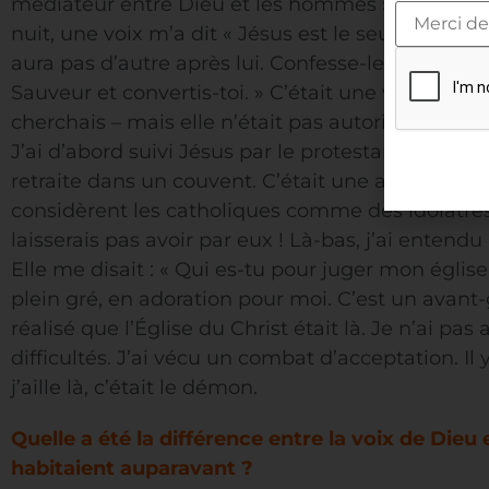
médiateur entre Dieu et les hommes ». J’ai suppl
nuit, une voix m’a dit « Jésus est le seul et l’uniq
aura pas d’autre après lui. Confesse-le de ta bou
Sauveur et convertis-toi. » C’était une voix d’auto
cherchais – mais elle n’était pas autoritaire. Elle
J’ai d’abord suivi Jésus par le protestantisme. Mai
retraite dans un couvent. C’était une abbaye cat
considèrent les catholiques comme des idolâtres
laisserais pas avoir par eux ! Là-bas, j’ai entendu
Elle me disait : « Qui es-tu pour juger mon églis
plein gré, en adoration pour moi. C’est un avant-go
réalisé que l’Église du Christ était là. Je n’ai pas
difficultés. J’ai vécu un combat d’acceptation. Il
j’aille là, c’était le démon.
Quelle a été la différence entre la voix de Dieu 
habitaient auparavant ?