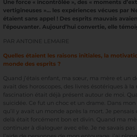
Une force « incontrôlée », des « moments d’ext
vertigineuses »… les expériences vécues par Nell
étaient sans appel ! Des esprits mauvais avaien
l’épouvanter. Aujourd’hui convertie, elle témoi
PAR ANTOINE LEMAIRE
Quelles étaient les raisons initiales, la motiva
monde des esprits ?
Quand j’étais enfant, ma sœur, ma mère et un de s
avait des horoscopes, des livres ésotériques à l
fascination était déjà présent autour de moi. Qu
suicidée. Ce fut un choc et un drame. Dans mon c
qu’il y avait un monde après la mort. Je pensais 
delà était forcément bon et divin. Quand ma mère
continuer à dialoguer avec elle. Je ne savais p
l’aide de personnes de mon entourage, j’ai plong