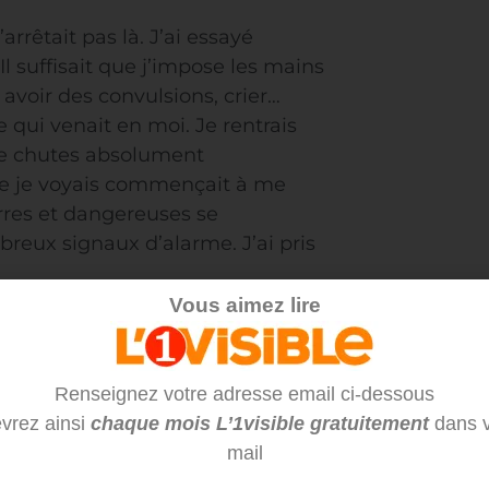
arrêtait pas là. J’ai essayé
Il suffisait que j’impose les mains
 avoir des convulsions, crier…
ce qui venait en moi. Je rentrais
de chutes absolument
que je voyais commençait à me
rres et dangereuses se
breux signaux d’alarme. J’ai pris
Vous aimez lire
 ?
 mon enfance. Je lui demandais
Renseignez votre adresse email ci-dessous
e suis rendue à des rencontres
vrez ainsi
chaque mois L’1visible gratuitement
dans v
r, comme si je découvrais la
mail
it : « Jésus est le seul