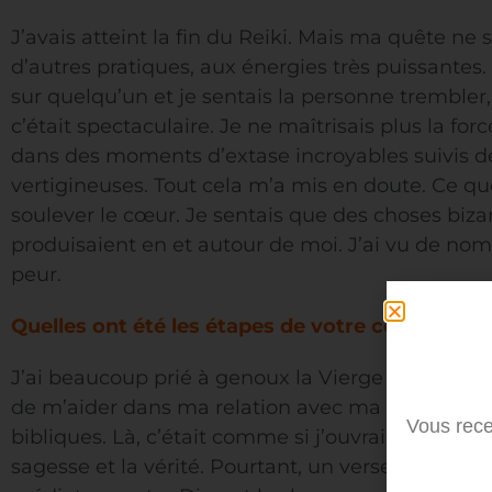
J’avais atteint la fin du Reiki. Mais ma quête ne s’
d’autres pratiques, aux énergies très puissantes. 
sur quelqu’un et je sentais la personne trembler,
c’était spectaculaire. Je ne maîtrisais plus la for
dans des moments d’extase incroyables suivis 
vertigineuses. Tout cela m’a mis en doute. Ce 
soulever le cœur. Je sentais que des choses biza
produisaient en et autour de moi. J’ai vu de nom
peur.
Quelles ont été les étapes de votre conversion
J’ai beaucoup prié à genoux la Vierge Marie de
de m’aider dans ma relation avec ma fille. Je m
Vous rece
bibliques. Là, c’était comme si j’ouvrais un tréso
sagesse et la vérité. Pourtant, un verset me froissa