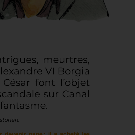
trigues, meurtres,
 Alexandre VI Borgia
César font l’objet
scandale sur Canal
t fantasme.
storien.
 devenir pape : il a acheté les