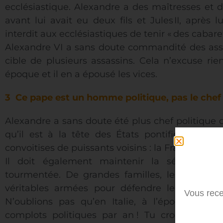
ecclésiastique. Alexandre a des maîtresses et 
avant lui avait eu deux fils et Jules II, après lu
interdit aux ecclésiastiques de tenir « des cabaret
Alexandre VI a sans doute commandité des assa
cible de plusieurs assassins. Cela n’excuse ri
époque et il en a épousé les vices.
3 Ce pape est un homme politique, pas le chef d
Alexandre a sans doute été plus chef politique q
qu’il est à la tête des États pontificaux et qu
convoitises de puissants voisins : la France et l’
Il doit également maintenir la sécurité 
tourmentée. De grandes familles, les Colonna 
véritables armées pour défendre leurs intérêt
Vous rece
N’oublions pas qu’en Italie, à l’époque d’Al
complots politiques par an ! Tu crois qu’il e