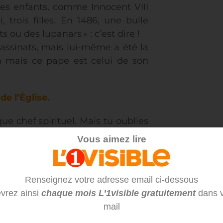
des enfants, comme Innocent VIII
i, trois filles. En 1486, une bulle
s ou des lupanars » : c’est dire !
ssinats, mais lui-même a été la
en mais ce pape est celui de son
e l’Église.
ue chef spirituel. Mais tu oublies
’il doit les défendre contre les
Vous aimez lire
Espagne.
à Rome dans une période très
ou les Orsini, entretiennent de
Renseignez votre adresse email ci-dessous
s et détruire leurs adversaires.
vrez ainsi
chaque mois L’1visible gratuitement
dans v
exandre, il y a en moyenne 2,5
mail
st facile de gouverner dans ces