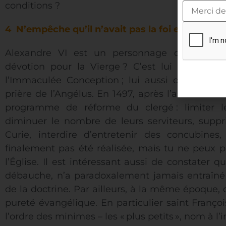
conditions ?
4 N’empêche qu’il n’avait pas la foi et n’a rien f
Alexandre VI est un personnage complexe. S
dévotion pour la Vierge ? C’est lui qui a con
l’Immaculée Conception ; lui aussi qui a favori
prière de l’Angélus. En 1497, après l’assassinat 
programme de réforme du clergé : limiter le
diminuer le nombre de leurs serviteurs, suppri
Curie, interdire d’entretenir des concubines,
finalement pas été réalisée, mais tu ne peux pa
l’Église. Il est intéressant aussi de constater 
débauche, n’a paradoxalement jamais entraîné l’
de la doctrine. Par ailleurs, à la même époque,
pureté évangélique. En particulier saint Françoi
l’ordre des minimes – les « plus petits », nom à l’