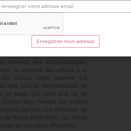
ait pour l’Église.
ais-tu qu’il avait une grande
firmé le décret de Sixte VI sur
sé la récitation régulière de la
de son fils Juan, il lance un vaste
s revenus des ecclésiastiques,
mer la vénalité des offices à la
 etc. Certes, cette réforme n’a
s dire qu’il se désintéressait de
que ce pape, qui vivait une vie de
Église dans l’erreur sur le plan
 d’autres portent une ambition de
s de Paule (1416-1507), qui fonde
image de leur idéal d’humilité.