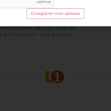
elle mesure mon rêve va pouvoir
mites de mon humanité.
re.
Apprendre à aider en partant
oute-puissance, de mon désir de
qu’il rencontre : « Toi, que veux-