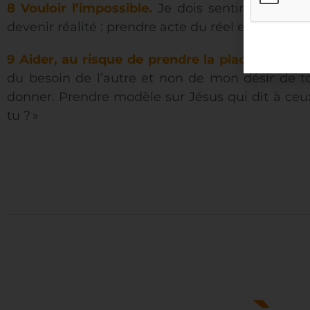
8 Vouloir l’impossible.
Je dois sentir dans qu
devenir réalité : prendre acte du réel et des li
9 Aider, au risque de prendre la place de l’aut
du besoin de l’autre et non de mon désir de t
donner. Prendre modèle sur Jésus qui dit à ceux 
tu ? »