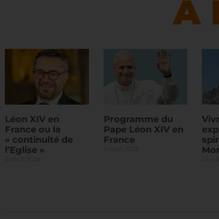
À 
Léon XIV en
Programme du
Viv
France ou la
Pape Léon XIV en
exp
« continuité de
France
spir
l’Eglise »
Mon
4 août 2026
4 août 2026
24 jui