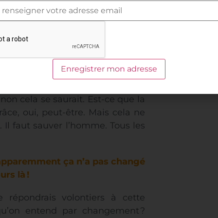
rdinaire, l’histoire en train de se
ien au plan personnel qu’au plan
 rêver. Le monde des hommes est
ous l’emprise du néant dit saint
 Sinon cela se saurait. Est-ce que la
âce, oui, peut-être. Mais cela ne
 Il faut sauver l’homme. Tous les
s apparemment ça n’a pas changé
urs là
!
e répondrais volontiers à cette
 qu’on entend par changement ?