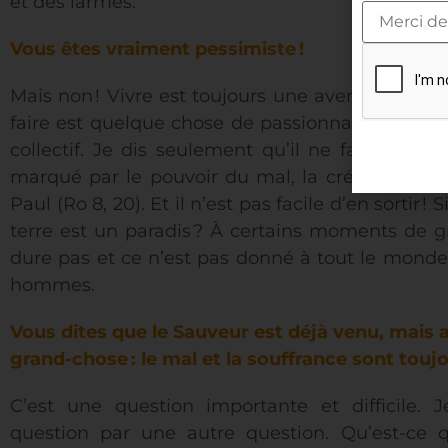
et des larmes.
Vous êtes vraiment pessimiste
!
Mais non ! Vivre est toujours une aventure extrao
faire est quelque chose de passionnant aussi b
collectif. Je dis seulement qu’il ne faut pas
marqué par le pouvoir du mal, la création est s
Paul (Ro 8, 20). Et il n’est pas facile d’en sortir !
terre est un paradis ? À certains moments de gr
dure pas et ce n’est pas donné à tout le monde.
hommes.
Vous dites que le Sauveur est déjà venu, mai
grand-chose
: le mal et la souffrance sont toujo
C’est une question importante et difficile. J
question par une autre question. Qu’est-ce