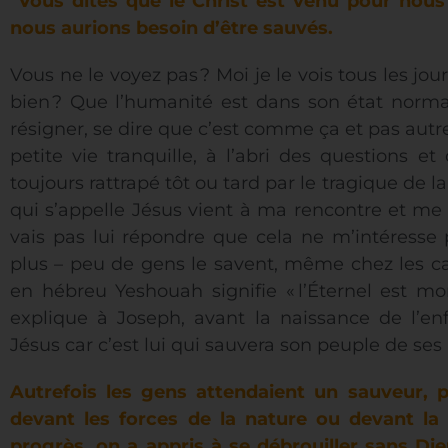
Vous dites que le Christ est venu pour nous
nous aurions besoin d’être sauvés.
Vous ne le voyez pas ? Moi je le vois tous les jo
bien ? Que l’humanité est dans son état norma
résigner, se dire que c’est comme ça et pas autr
petite vie tranquille, à l’abri des questions e
toujours rattrapé tôt ou tard par le tragique de 
qui s’appelle Jésus vient à ma rencontre et me di
vais pas lui répondre que cela ne m’intéresse
plus – peu de gens le savent, même chez les ca
en hébreu Yeshouah signifie « l’Éternel est mo
explique à Joseph, avant la naissance de l’en
Jésus car c’est lui qui sauvera son peuple de ses
Autrefois les gens attendaient un sauveur, p
devant les forces de la nature ou devant la
progrès, on a appris à se débrouiller sans Di