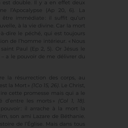
n est double. Il y a en effet deux
gne l’Apocalypse (Ap 20, 6)
.
La
 être immédiate : il suffit qu’un
velle, à la vie divine. Car la mort
t-à-dire le péché, qui est toujours
ion de l’homme intérieur. « Nous
saint Paul (Ep 2, 5). Or Jésus le
– a le pouvoir de me délivrer du
e la résurrection des corps, au
’est la Mort »
(1Co 15, 26)
. Le Christ,
aire cette promesse mais qui a le
né d’entre les morts »
(Col 1, 18)
.
ouvoir : il arrache à la mort la
 Naïm, son ami Lazare de Béthanie.
toire de l’Église. Mais dans tous