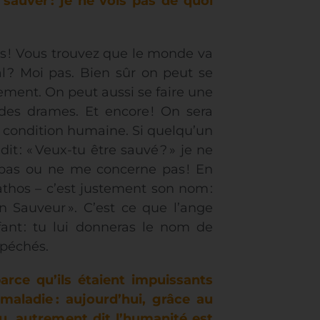
 sauver
: je ne vois pas de quoi
urs ! Vous trouvez que le monde va
l ? Moi pas. Bien sûr on peut se
ement. On peut aussi se faire une
t des drames. Et encore ! On sera
la condition humaine. Si quelqu’un
t : « Veux-tu être sauvé ? » je ne
 pas ou ne me concerne pas ! En
thos – c’est justement son nom :
n Sauveur ». C’est ce que l’ange
fant : tu lui donneras le nom de
 péchés.
arce qu’ils étaient impuissants
 maladie
: aujourd’hui, grâce au
eu, autrement dit l’humanité est