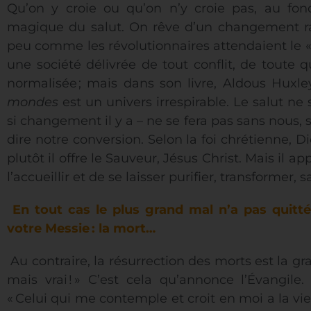
Qu’on y croie ou qu’on n’y croie pas, au fo
magique du salut. On rêve d’un changement ra
peu comme les révolutionnaires attendaient le « 
une société délivrée de tout conflit, de toute q
normalisée ; mais dans son livre, Aldous Hux
mondes
est un univers irrespirable. Le salut n
si changement il y a – ne se fera pas sans nous,
dire notre conversion. Selon la foi chrétienne, 
plutôt il offre le Sauveur, Jésus Christ. Mais il
l’accueillir et de se laisser purifier, transformer, sa
En tout cas le plus grand mal n’a pas quitt
votre Messie
: la mort…
Au contraire, la résurrection des morts est la g
mais vrai ! » C’est cela qu’annonce l’Évangile.
« Celui qui me contemple et croit en moi a la vie 