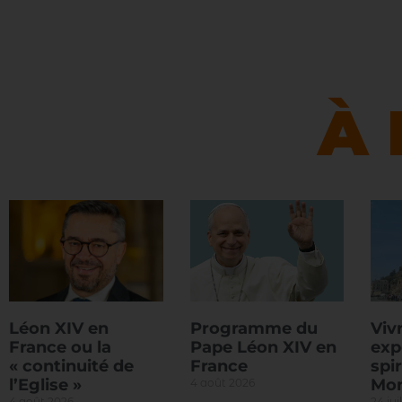
À 
Léon XIV en
Programme du
Viv
France ou la
Pape Léon XIV en
exp
« continuité de
France
spir
l’Eglise »
Mon
4 août 2026
4 août 2026
24 jui