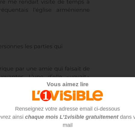
e me rendait visite de temps à
réquentais l’église arménienne
rsonnes les parties qui
rique par une amie qui faisait de
 voyantes. L’une d’elle «
voyait
»
Vous aimez lire
ies qui étaient malades. Dans ce
eu, etc. Les membres se disaient
nétiseur, l’autre radiesthésiste, le
Renseignez votre adresse email ci-dessous
onné des dons à chacun. À nous
vrez ainsi
chaque mois L’1visible gratuitement
dans v
 Par la suite, on nous a appris à
mail
nre. J’écoutais tout cela avec
 particulier. Une des «
voyantes
»