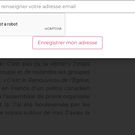
; vous devriez aller la voir.
» Nous
messe dans cette abbaye. Là, mon
é à la religieuse si je pouvais
illie quelques jours après. «
Alors
roupe de prière
?
» me demande-
 le magnétisme, et tout le reste.
allez à la messe
?
» «
Non, non…
»
hé
! C’est pas ça, la vérité
!
» J’étais
 groupe et de rejoindre les groupes
t.
«
C’est le Renouveau de l’Église,
ue en France d’un prêtre canadien
 à l’assemblée de prière organisée
 là. J’ai été bouleversée par les
e voyais autour de moi. J’avais la