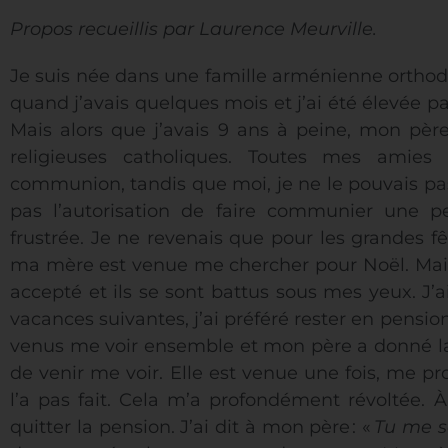
Propos recueillis par Laurence Meurville.
J
e suis née dans une famille arménienne orthod
quand j’avais quelques mois et j’ai été élevée 
Mais alors que j’avais 9 ans à peine, mon pè
religieuses catholiques. Toutes mes amies
communion, tandis que moi, je ne le pouvais pas
pas l’autorisation de faire communier une peti
frustrée. Je ne revenais que pour les grandes f
ma mère est venue me chercher pour Noël. Mais 
accepté et ils se sont battus sous mes yeux. J’
vacances suivantes, j’ai préféré rester en pensio
venus me voir ensemble et mon père a donné la
de venir me voir. Elle est venue une fois, me pr
l’a pas fait. Cela m’a profondément révoltée. À
quitter la pension. J’ai dit à mon père
: «
Tu me s