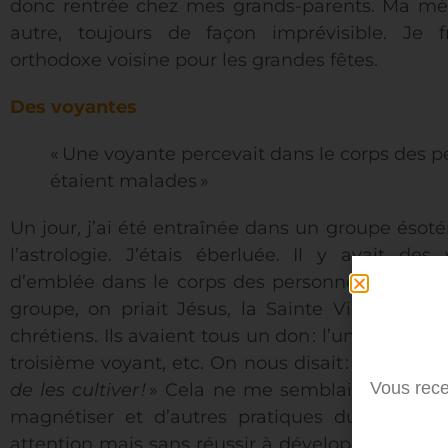
donc rentrée chez mes grands-parents. Ma mèr
autre, toujours de façon imprévisible. Je f
orthodoxe voisine pour les grandes fêtes.
Des voyantes
«
Une voyante percevait dans le corps des pe
étaient malades
»
Un jour, j’ai été entraînée dans un groupe ésoté
l’astrologie. J’étais éberluée. Il y avait des
d’emblée dans le corps des personnes les part
groupe, on priait Jésus, la Sainte Vierge., Di
chrétiens. Ils avaient tous un don
: l’un était mag
troisième voyant, etc. On nous disait
: «
Dieu a d
Vous rece
de les cultiver
!
» Cela ne me semblait pas idiot.
magnétiser et d’autres pratiques du même ge
attention mais sans réussir à développer un don