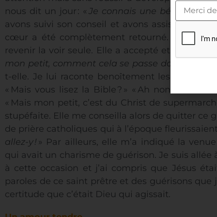
nous dit un jour
: «
Je connais une bénédictine
avons suivi son conseil et avons assisté à la 
cœur a été complètement retourné. J’ai demand
revenir la voir seule. Elle a accepté et m’a accue
mon petit, comment cela se passe dans votre g
t-elle. Je lui raconte benoîtement les voyantes,
«
Mais vous lisez la Bible
?
» «
Ah non
!
» «
Vous 
«
Mais mon petit, c’est du Christ de supermarc
stupéfaite. Elle me conseilla alors de quitter ce
de prière catholiques qui à l’époque fleurissaien
allez-y
!
» Par ailleurs, elle m’a indiqué la ven
qui avait un charisme de guérison. Je suis allée
à cette occasion et j’ai compris que Jésus était
paroles de ce saint prêtre et des guérisons que j
certitude que c’était Dieu qui agissait.
Un amour tendre