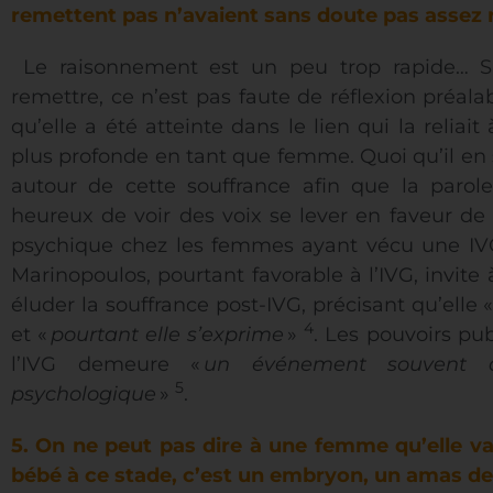
remettent pas n’avaient sans doute pas assez r
Le raisonnement est un peu trop rapide… 
remettre, ce n’est pas faute de réflexion préala
qu’elle a été atteinte dans le lien qui la reliait
plus profonde en tant que femme. Quoi qu’il en so
autour de cette souffrance afin que la parole 
heureux de voir des voix se lever en faveur de 
psychique chez les femmes ayant vécu une IVG.
Marinopoulos, pourtant favorable à l’IVG, invit
éluder la souffrance post-IVG, précisant qu’elle 
4
et «
pourtant elle s’exprime
»
. Les pouvoirs pu
l’IVG demeure «
un événement souvent di
5
psychologique
»
.
5. On ne peut pas dire à une femme qu’elle va
bébé à ce stade, c’est un embryon, un amas de c