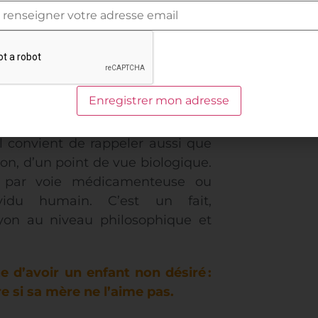
 Ce n’est donc pas à la légère
’envisager comme un « plan B » ? La
72 % des femmes qui recourent à
lorsqu’elles ont découvert leur
s reconnaissent un « paradoxe
élevé alors que la France est l’un
 le plus répandues : 90,2 % des
 Il convient de rappeler aussi que
ion, d’un point de vue biologique.
n, par voie médicamenteuse ou
ividu humain. C’est un fait,
on au niveau philosophique et
e d’avoir un enfant non désiré :
 si sa mère ne l’aime pas.