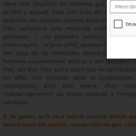
dans une situation de détresse par la femme.
qu’elle y recourt, c’est sûr ! Cela dit, faut-il l
question est délicate. Notons simplement que 
l’IVG utilisaient une méthode contraceptive 
2
grossesse
. Les pouvoirs publics eux-même
contraceptif » : le taux d’IVG demeure stable et 
des pays où les méthodes contraceptives sont
3
femmes sexuellement actives y ont recours
.
l’IVG est d’un tout autre ordre que la contracept
En effet, elle consiste dans la suppressio
chirurgicale, d’un être vivant, d’un ind
indépendamment du statut accordé à l’embry
juridique.
3. Je pense qu’il vaut mieux avorter plutôt qu
même pour cet enfant, mieux vaut ne pas naître