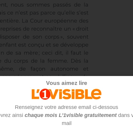
ent, nous sommes passés de la
ais ce n’est pas parce qu’elle s’est
 entière. La Cour européenne des
 reprises de reconnaître un « droit
disposer de son corps », souvent
 l’enfant est conçu et se développe
de sa mère ; ceci dit, il faut le
ie du corps de la femme. Dès la
i-même, de façon autonome et
son génome, et ce « à l’insu » de
Vous aimez lire
re, ni n’utilise l’IVG comme un
e d’avoir un « plan B », en cas
Renseignez votre adresse email ci-dessous
vrez ainsi
chaque mois L’1visible gratuitement
dans v
mail
un lieu de douleur, souvent vécu