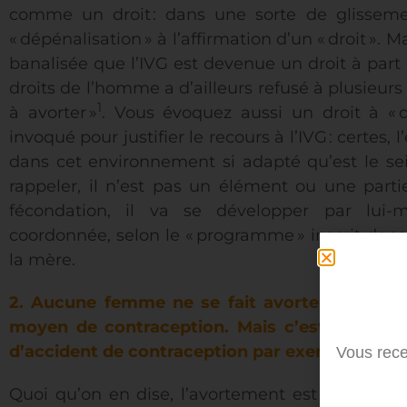
comme un droit : dans une sorte de glissem
« dépénalisation » à l’affirmation d’un « droit ». M
banalisée que l’IVG est devenue un droit à part
droits de l’homme a d’ailleurs refusé à plusieurs
1
à avorter »
. Vous évoquez aussi un droit à « 
invoqué pour justifier le recours à l’IVG : certes,
dans cet environnement si adapté qu’est le sein 
rappeler, il n’est pas un élément ou une part
fécondation, il va se développer par lu
coordonnée, selon le « programme » inscrit dans 
la mère.
2.
Aucune femme ne se fait avorter à la légè
moyen de contraception. Mais c’est nécessair
d’accident de contraception par exemple.
Vous rece
Quoi qu’on en dise, l’avortement est toujours 