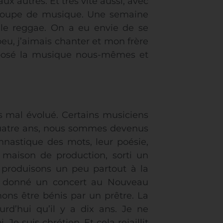
ux autres. Et très vite aussi, avec
groupe de musique. Une semaine
t le reggae. On a eu envie de se
peu, j’aimais chanter et mon frère
omposé la musique nous-mêmes et
s mal évolué. Certains musiciens
 quatre ans, nous sommes devenus
mnastique des mots, leur poésie,
maison de production, sorti un
produisons un peu partout à la
t donné un concert au Nouveau
ons être bénis par un prêtre. La
rd’hui qu’il y a dix ans. Je ne
Je suis chrétien. Et cela rejaillit