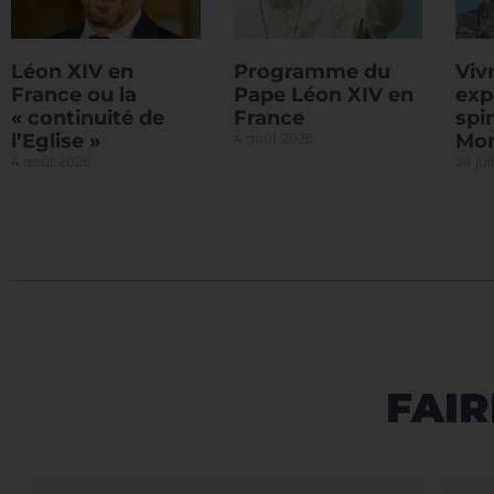
Léon XIV en
Programme du
Viv
France ou la
Pape Léon XIV en
exp
« continuité de
France
spir
l’Eglise »
Mon
4 août 2026
4 août 2026
24 jui
FAIR