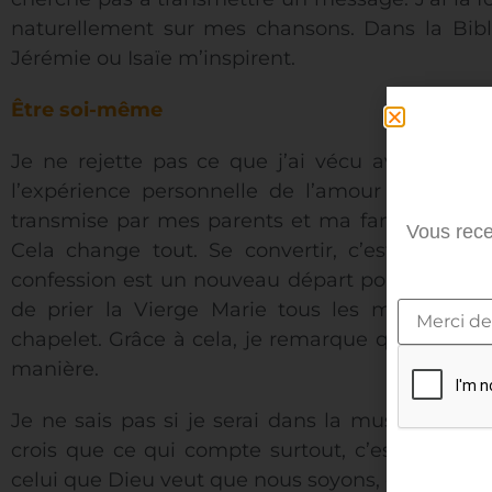
naturellement sur mes chansons. Dans la Bib
Jérémie ou Isaïe m’inspirent.
Être soi-même
Je ne rejette pas ce que j’ai vécu avant ce f
l’expérience personnelle de l’amour de Dieu 
transmise par mes parents et ma famille, à une
Vous rece
Cela change tout. Se convertir, c’est tout 
confession est un nouveau départ pour moi. En
de prier la Vierge Marie tous les matins. Je
chapelet. Grâce à cela, je remarque que je ne
manière.
Je ne sais pas si je serai dans la musique tout
crois que ce qui compte surtout, c’est de ne 
celui que Dieu veut que nous soyons, c’est de to