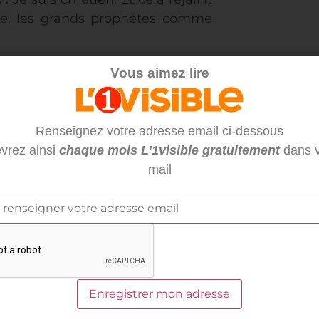
le, les grands prophètes comme
Vous aimez lire
ameux dimanche, mais avoir fait
m’a permis de passer d’une foi
Renseignez votre adresse email ci-dessous
 relation personnelle avec Dieu.
vrez ainsi
chaque mois L’1visible gratuitement
dans v
le temps à recommencer. Chaque
mail
 ce moment, ce qui m’aide, c’est
 dis simplement une dizaine de
 vis pas mes journées de la même
e ma vie. Je me laisse porter. Je
pas chercher à être un autre que
ujours rester soi-même.