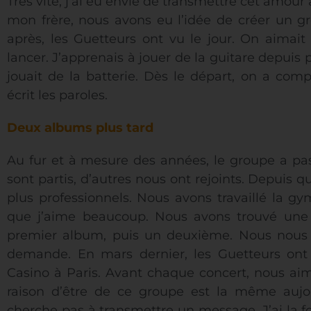
Très vite, j’ai eu envie de transmettre cet amour a
mon frère, nous avons eu l’idée de créer un 
après, les Guetteurs ont vu le jour. On aimai
lancer. J’apprenais à jouer de la guitare depuis 
jouait de la batterie. Dès le départ, on a c
écrit les paroles.
Deux albums plus tard
Au fur et à mesure des années, le groupe a pa
sont partis, d’autres nous ont rejoints. Depuis
plus professionnels. Nous avons travaillé la gy
que j’aime beaucoup. Nous avons trouvé une 
premier album, puis un deuxième. Nous nous 
demande. En mars dernier, les Guetteurs on
Casino à Paris. Avant chaque concert, nous aim
raison d’être de ce groupe est la même aujou
cherche pas à transmettre un message. J’ai la foi. 