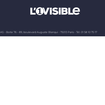
AS - Boite 76 - 89, boulevard Auguste Blanqui - 75013 Paris - Tél. 01 58 10 75 17