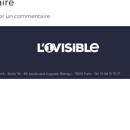
ire
er un commentaire.
AS - Boite 76 - 89, boulevard Auguste Blanqui - 75013 Paris - Tél. 01 58 10 75 17