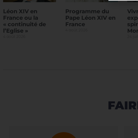
Léon XIV en
Programme du
Viv
France ou la
Pape Léon XIV en
exp
« continuité de
France
spir
l’Eglise »
Mon
4 août 2026
4 août 2026
24 jui
FAIR