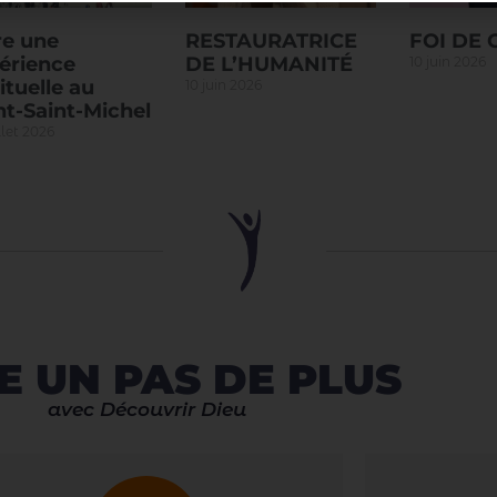
re une
RESTAURATRICE
FOI DE
érience
DE L’HUMANITÉ
10 juin 2026
ituelle au
10 juin 2026
t-Saint-Michel
llet 2026
E UN PAS DE PLUS
avec Découvrir Dieu