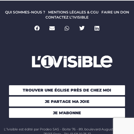
QUI SOMMES-NOUS ?
MENTIONS LÉGALES & CGU
FAIRE UN DON
CONTACTEZ L’1VISIBLE
TROUVER UNE ÉGLISE PRÈS DE CHEZ MOI
JE PARTAGE MA JOIE
JE M'ABONNE
L'1visible est édité par Prodeo SAS - Boite 76 - 89, boulevard Auguste Blanqui -