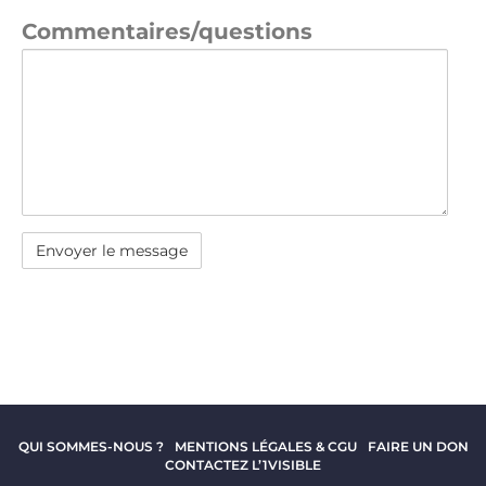
Commentaires/questions
rolex replique
faux rolex watches
rolex
replica
rolex replica watches
replica
watches
QUI SOMMES-NOUS ?
MENTIONS LÉGALES & CGU
FAIRE UN DON
CONTACTEZ L’1VISIBLE