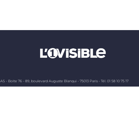
AS - Boite 76 - 89, boulevard Auguste Blanqui - 75013 Paris - Tél. 01 58 10 75 17