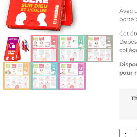
Avec u
porte 
Cet ét
Dépose
collèg
Dispon
pour r
T