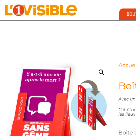
BOU
Accuei
Boî
Avec un 
Cet étui
les lieu
Boîte 