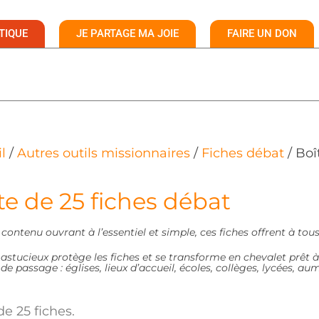
TIQUE
JE PARTAGE MA JOIE
FAIRE UN DON
l
/
Autres outils missionnaires
/
Fiches débat
/ Boî
te de 25 fiches débat
contenu ouvrant à l’essentiel et simple, ces fiches offrent à tous
 astucieux protège les fiches et se transforme en chevalet prêt 
x de passage : églises, lieux d’accueil, écoles, collèges, lycées, a
de 25 fiches.