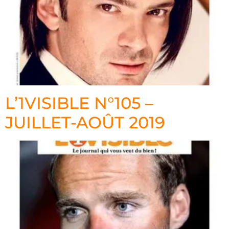
L’1VISIBLE N°105 –
JUILLET-AOÛT 2019